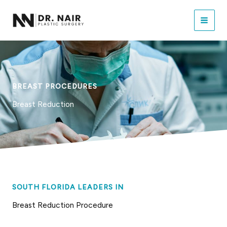
Skip
to
content
BREAST PROCEDURES
Breast Reduction
SOUTH FLORIDA LEADERS IN
Breast Reduction Procedure